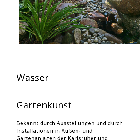
Wasser
Das Wasser als entspannendes und
Gartenkunst
lebendiges Element bietet einen großen
Reiz in der Gartengestaltung. Wasser
wird unter anderem gestalterisch als ein
Bekannt durch Ausstellungen und durch
belebendes, akustisch im Hintergrund
Installationen in Außen- und
wahrnehmbares Medium eingesetzt.
Gartenanlagen der Karlsruher und